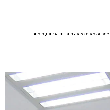
חיים שריקי, שמאי בכיר עם כ-45 שנות ניסיון ויו"ר ארגון שמאי הרכוש בישראל. מנהל משרד "אומדן שמאים" בתפיסת עצמאות מלאה מחברות הביטוח, מומחה 