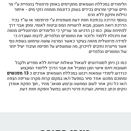
הלימודים במכללת השמאים מתקיימים באופן פרונטלי בהנחיית ע"י מר
חיים שריקי ומרצים בכירים בשוק כדוגמת מומחה נזקי מים - איתור
נזילות ותיקון ללא הרס.
בנוסף הדרכה בכתיבת חוות דעת משפטית ע"י פרופסור או עו"ד בכיר .
הדרכת רואה חשבון, מבוא לרשויות המס וביטוח לאומי, ומתן אבני דרך
לפתיחת עסק. כמו כן הדגיש מר שריקי כי הלימודים הפרונטליים מהווה
את היכולת ללמוד ולזכור את החומרים הנלמדים, לרבות העובדה כי
למידה פרונטלית מהווה בעיקר כאשר המרצה עושה שימוש בשפת גוף
אשר מייצרת נתיבים לזיכרון, מה שמשפיע על תפיסה ועיבוד יעיל יותר
של החומרים הנלמדים.
כמו כן ניתן לסטודנטים לשאול שאלות ישירות ללא מפריע ולקבל
תשובות ויחס אישי הוגן המוביל את אבני הדרך ללימוד המקצוע
כנדרש.לימודי שמאות רכוש במכללת השמאים אורכים כ
13 מפגשים
ומתוכם מפגש אחד סיור במפעל ו/או במקום קרות מקרה שריפה הצפה
ו/או כל נזק אחר לשם המחשה וביצוע סטאג' מהיר , תוך הפקת אומדן
נזקים וכתב כמויות, הערכת פרטי רכוש בפועל והפקת חוות דעת.