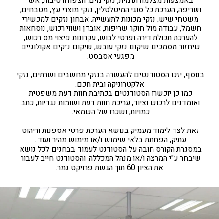
באמצעות מצלמה תרמית, נזקי מים, הצפה ורטיבות, אש 
ושריפה, הערכת כל סוגי המיטלטלין, נזקי מוצרי עץ, מטבחים, 
משטחי שיש, נזקי מכונות לתעשייה, אבחון נזקים למכשירי 
חשמל, עבודה מול חוקר שריפות, אובדן ושווי רכוש, נוסחאות 
להערכת תכולת דירה ופרטי לבוש, עקרונות פיצוי מס רכוש, 
שיחזור מסמכים שיקום נזקי עובש, שיקום נזקים אקולוגיים 
מפגעי אסבסט. 
בנוסף, יזכו הסטודנטים להעשרה בנזקי מחשבים ושרתים, נזקי 
אלקטרוניקה ובית חכם.
כמו כן יוכשרו הסטודנטים בכתיבת חוות דעת משפטית 
ואומדנים לרכוש וציוד, עריכת חוות דעת ושומות נגדיות, כתב 
כמויות, ושכרו של השמאי. 
זאת לצד לימוד מעמיק בנושא הערכת פרטי אספנות וריהוט 
עתיק, הפחתת בלאי שימוש ו/או מימוש מהיר ועוד...
במסגרת הקורס חובה על הסטודנט לעמוד בבחנים לכל נושא 
שיבחר ע"י המרצה ו/או מנהל המכללה, והסטודנט חייב לעבור 
את הציון 60 תוך הגשת פרויקט גמר.