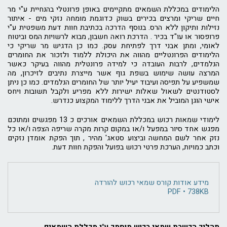
הלימודים במכללת השמאים מתקיימים באופן פרונטלי בהנחיית ע"י מר
חיים שריקי ומרצים בכירים בשוק כדוגמת מומחה נזקי מים - איתור
נזילות ותיקון ללא הרס. בנוסף הדרכה בכתיבת חוות דעת משפטית ע"י
פרופסור או עו"ד בכיר . הדרכת רואה חשבון, מבוא לרשויות המס וביטוח
לאומי, ומתן אבני דרך לפתיחת עסק. כמו כן הדגיש מר שריקי כי
הלימודים הפרונטליים מהווה את היכולת ללמוד ולזכור את החומרים
הנלמדים, לרבות העובדה כי למידה פרונטלית מהווה בעיקר כאשר
המרצה עושה שימוש בשפת גוף אשר מייצרת נתיבים לזיכרון, מה
שמשפיע על תפיסה ועיבוד יעיל יותר של החומרים הנלמדים. כמו כן ניתן
לסטודנטים לשאול שאלות ישירות ללא מפריע ולקבל תשובות ויחס
אישי הוגן המוביל את אבני הדרך ללימוד המקצוע כנדרש.
לימודי שמאות רכוש במכללת השמאים אורכים כ 13 מפגשים ומתוכם
מפגש אחד סיור במפעל ו/או במקום קרות מקרה שריפה הצפה ו/או כל
נזק אחר לשם המחשה וביצוע סטאג' מהיר , תוך הפקת אומדן נזקים
וכתב כמויות, הערכת פרטי רכוש בפועל והפקת חוות דעת.
מידע אודות קורס שמאי רכוש להורדה
PDF • 738KB