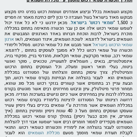
תהליך הכשרת שמאי רכוש מוסמך ע"י מכללת השמאים
מקצוע השמאות בכלל וביצוע אומדנים ושומות רכוש בפרט הינו מקצוע
מבוקש מאוד בישראל בשל העובדה כי נכון ליום כתיבת מאמר זה חסרים
כ 1,500 "
שמאי רכוש" בישראל.
מכאן יודגש כי לא כל אחד יכול
לשמש שמאי רכוש אלה אם כן עבר הכשרה מתאימה בתחום במכללה
מוכרת בישראל, לרבות הוכחת חברותו באחד הארגונים המגבשים את
השמאים בישראל לדוגמא: לשכת השמאים, איגוד השמאים, ו/או
ארגון
שמאי הרכוש בישראל
אשר מגבש את כל שמאי הרכוש. מסלול ולימודי
הכשרה של שמאי רכוש כלל לא מסובך לעוסקים בתחום , לדוגמא:
שמאי רכב, שמאי מקרקעין, שמאי חקלאות, מהנדסי בניין, מפקחי בניה,
אינסטלטורים, בנאים , חשמלאים לתעשייה, טכנאים , סוקר ואנשי
ביטוח, בעלי תואר ראשון ומעלה, וכל העוסקים בתחום הרכוש
והמיטלטלין. צורך עיסוק בתחום והצלחתו של הסטודנט במכללת
השמאים הוא לעבור בהצלחה את הבחינות בקורס שמאי רכוש, תוך
הבעת עניין רב בתחומים אשר קשורים בנזקי רכוש מכל סוג שהוא,
תמחור פרטי מיטלטלין, עיון וגיבוש מחירונים רבים אשר מוגשים בקורס
במכללה לרבות עיון במחירונים אשר כיום נגישים במערכות המדיה. מכאן
דרושה רצינותו של הסטודנט לרצינות בלימודיו בקורס שמאי רכוש
במכללת השמאים אשר מודרכת ע"י שמאים בכירים בעלי ניסיון עשיר
שעסקו ועוסקים בתחום מעל כ 40 שנות ניסיון ומוניטין בתחום. (איך
אומרים, אין חכם כבעל ניסיון) במהלך קורס שמאי רכוש במכללת
השמאים מקפידים למסור חומרים רבים אשר ישמשו אבני דרך להצלחת
הסטודנט לעבור בהצלחה את לימודיו והכשרתו כשמאי רכוש. התנאי
לקבלת תעודת שמאי מוסמך מטעם
מכללת השמאים
הוא לעבור