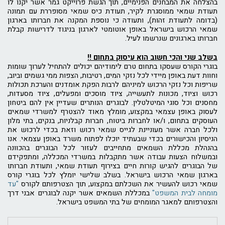
בהצלחה את המבחנים הפנימיים, תוך הגשת פרוייקט גמר אשר יקנו לו
תעודת שמאי ממוסגרת לקיר, תעודת כיס שמאי מסופררת עם תמונה
(בדומה לתעודת זהות), ותעודה כי נוספת המקנה את חברותו בארגון
שמאי הרכוש בישראל באופן אוטומטי לארגון בניגוד לדרישות קבלת
חברותו בארגונים שנרשמו לעיל.
בשלב שני והכי חשוב הוא עיסוק בתחום !!
בוגרי הקורס שעסקו בתחום טרם לימודיהם יכולים להתחיל לערוך שומות
וחוות דעת באופן מיידי לכל נזקי המים, רטיבות, הצפות ממי גשמים וביוב,
שריפות וכל נזקי הרכוש למיניהם לרבות הפקת אומדנים והערכת תכולות
רכוש וציוד, מכונות לתעשייה, ציוד מוסכים ומפעלים, ציוד מסעדות,
מחסנים וכל סוגי המיטלטלין. לבוגרים הנותרים שעדיין אין להם ביטחון
לעסוק באופן עצמאי במקצוע, מומלץ מאוד להצטרף למשרדי שמאים
העוסקים בתחום, ו/או לחברות ביטוח, חברות קבלניות, בנקים, בתי מלון
ולכל חברה אשר מעוניינת לגייס שמאי רכוש וזאת בכדי לרכוש את
הניסיון והכישורים בכדי שבעתיד יוכלו לפתוח משרד באופן עצמאי. אנו
בהנהלת מכללת השמאים מתחייבים לעזור לכל הבוגרים בהכוונה
ובמשלוח הצעות עבודה אשר מתקבלות במשרדי המכללה, ומתפקידם
של הבוגרים להגיש קורות חיים בצירוף תעודת שמאי, ותעודת חברותו
בארגון שמאי הרכוש בישראל. בשלב שלישי יומלץ לכל בוגרי קורס
שמאי רכוש להעשיר את השכלתם במקצוע, תוך הצטרפותם לקורס
"עד
מומחה לבית המשפט"
במכללת השמאים אשר יקנה לבוגרים אבני דרך
והצטרפותם למאגר המומחים של בתי המשפט בישראל.